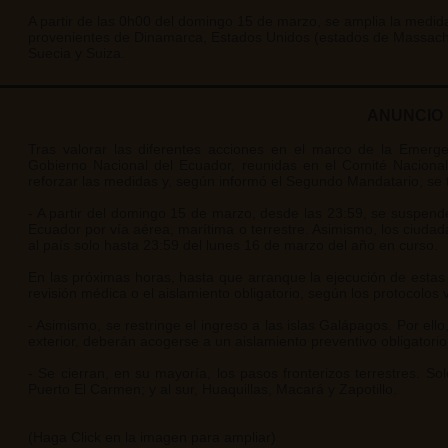
A partir de las 0h00 del domingo 15 de marzo, se amplia la medida 
provenientes de Dinamarca, Estados Unidos (estados de Massachus
Suecia y Suiza.
ANUNCIO 
Tras valorar las diferentes acciones en el marco de la Emergen
Gobierno Nacional del Ecuador, reunidas en el Comité Nacion
reforzar las medidas y, según informó el Segundo Mandatario, se t
- A partir del domingo 15 de marzo, desde las 23:59, se suspende
Ecuador por vía aérea, marítima o terrestre. Asimismo, los ciudad
al país solo hasta 23:59 del lunes 16 de marzo del año en curso.
En las próximas horas, hasta que arranque la ejecución de esta
revisión médica o el aislamiento obligatorio, según los protocolos 
- Asimismo, se restringe el ingreso a las islas Galápagos. Por ell
exterior, deberán acogerse a un aislamiento preventivo obligatorio 
- Se cierran, en su mayoría, los pasos fronterizos terrestres. So
Puerto El Carmen; y al sur, Huaquillas, Macará y Zapotillo.
(Haga Click en la imagen para ampliar)