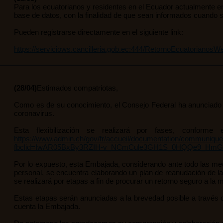
Para los ecuatorianos y residentes en el Ecuador actualmente en
base de datos, con la finalidad de que sean informados cuando s
Pueden registrarse directamente en el siguiente link:
https://serviciows.cancilleria.gob.ec:444/RetornoEcuatorianosW
(28/04)
Estimados compatriotas,
Como es de su conocimiento, el Consejo Federal ha anunciado q
coronavirus.
Esta flexibilización se realizará por fases, conf
https://www.admin.ch/gov/fr/accueil/documentation/communiqu
fbclid=IwAR05BxBy3RZIH-v_NCmCule3GH1S_0HQQe9_Hm
Por lo expuesto, esta Embajada, considerando ante todo las med
personal, se encuentra elaborando un plan de reanudación de la a
se realizará por etapas a fin de procurar un retorno seguro a la 
Estas etapas serán anunciadas a la brevedad posible a través 
cuenta la Embajada.