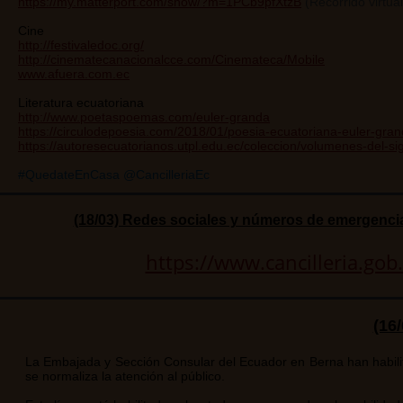
https://my.matterport.com/show/?m=1PCb9pfXtzB
(Recorrido virtua
Cine
http://festivaledoc.org/
http://cinematecanacionalcce.com/Cinemateca/Mobile
www.afuera.com.ec
Literatura ecuatoriana
http://www.poetaspoemas.com/euler-granda
https://circulodepoesia.com/2018/01/poesia-ecuatoriana-euler-gran
https://autoresecuatorianos.utpl.edu.ec/coleccion/volumenes-del-sig
#QuedateEnCasa @CancilleriaEc
(18/03) Redes sociales y números de emergencia
https://www.cancilleria.go
(16
La Embajada y Sección Consular del Ecuador en Berna han habili
se normaliza la atención al público.