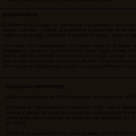
(01/04)ANUNCIO
El Gobierno del Ecuador, en ejercicio de su soberanía y en conson
segura, ordenada y regular, que garantice la protección de los d
población de acogida, estableció el requisito de visado, previo al in
Con estas cinco nacionalidades, el régimen especial de países a
Bangladesh, Camerún, Corea del Norte, Cuba, Egipto, Eritrea, Etiopí
Nigeria, Pakistán, República Democrática del Congo, Senegal, Siri
Para el caso de personas procedentes de Haití, el visado no constit
sin embargo es indispensable cumplir con el procedimiento de regist
(31/03)AVISO IMPORTANTE
Nuevas resoluciones del COE Nacional del 30 de Marzo de 2020
El Comité de Operaciones de Emergencia -COE-, ante la saturación
exterior y deben, sin exepcion, cumplir con el Aislamiento Preve
provenientes del exterior que no hubiesen sido aprobados por e
las 12H00.
Debido a la suspensión por la causa anotada, no se permitirá el 