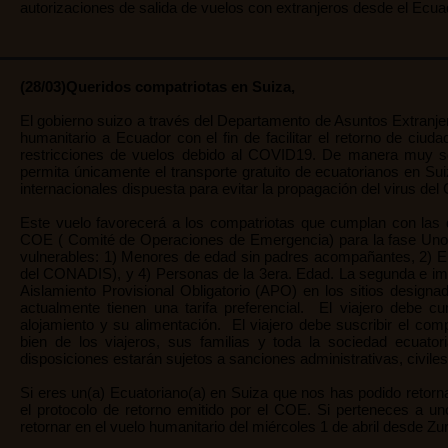
autorizaciones de salida de vuelos con extranjeros desde el Ecuad
(28/03)Queridos compatriotas en Suiza,
El gobierno suizo a través del Departamento de Asuntos Extranjer
humanitario a Ecuador con el fin de facilitar el retorno de ciu
restricciones de vuelos debido al COVID19. De manera muy sol
permita únicamente el transporte gratuito de ecuatorianos en Su
internacionales dispuesta para evitar la propagación del virus de
Este vuelo favorecerá a los compatriotas que cumplan con las d
COE ( Comité de Operaciones de Emergencia) para la fase Uno, 
vulnerables: 1) Menores de edad sin padres acompañantes, 2) E
del CONADIS), y 4) Personas de la 3era. Edad. La segunda e imp
Aislamiento Provisional Obligatorio (APO) en los sitios designa
actualmente tienen una tarifa preferencial. El viajero debe c
alojamiento y su alimentación. El viajero debe suscribir el co
bien de los viajeros, sus familias y toda la sociedad ecua
disposiciones estarán sujetos a sanciones administrativas, civile
Si eres un(a) Ecuatoriano(a) en Suiza que nos has podido retorn
el protocolo de retorno emitido por el COE. Si perteneces a u
retornar en el vuelo humanitario del miércoles 1 de abril desde Zur