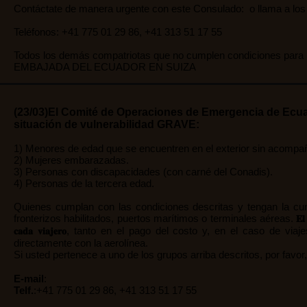
Contáctate de manera urgente con este Consulado:
o llama a los
Teléfonos: +41 775 01 29 86, +41 313 51 17 55
Todos los demás compatriotas que no cumplen condiciones para la 
EMBAJADA DEL ECUADOR EN SUIZA
(23/03)El Comité de Operaciones de Emergencia de Ecua
situación de vulnerabilidad GRAVE:
1) Menores de edad que se encuentren en el exterior sin acompañ
2) Mujeres embarazadas.
3) Personas con discapacidades (con carné del Conadis).
4) Personas de la tercera edad.
Quienes cumplan con las condiciones descritas y tengan la
fronterizos habilitados, puertos marítimos o terminales aéreas.
𝐄𝐥
, tanto en el pago del costo y, en el caso de viaj
𝐜𝐚𝐝𝐚 𝐯𝐢𝐚𝐣𝐞𝐫𝐨
directamente con la aerolínea.
Si usted pertenece a uno de los grupos arriba descritos, por favor
E-mail
:
Telf.
:+41 775 01 29 86, +41 313 51 17 55