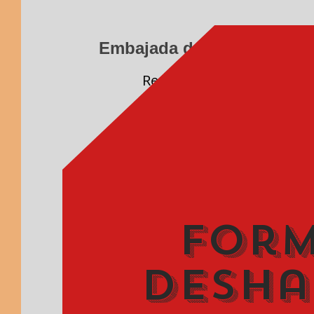
Embajada del Ecuador en 
Registro de
ecuatorianos
suspendidos o anulad
Para registrarse, por f
información
Nombre y apellidos
Form
desha