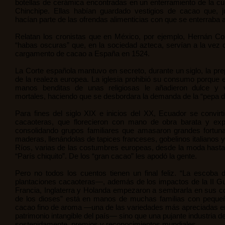
botellas de cerámica encontradas en un enterramiento de la cu
Chinchipe. Ellas habían guardado vestigios de cacao que, 
hacían parte de las ofrendas alimenticias con que se enterraba 
Relatan los cronistas que en México, por ejemplo, Hernán Co
“habas oscuras” que, en la sociedad azteca, servían a la vez
cargamento de cacao a España en 1524.
La Corte española mantuvo en secreto, durante un siglo, la pre
de la realeza europea. La iglesia prohibió su consumo porque 
manos benditas de unas religiosas le añadieron dulce y v
mortales, haciendo que se desbordara la demanda de la “pepa d
Para fines del siglo XIX e inicios del XX, Ecuador se convir
cacaoteras, que florecieron con mano de obra barata y exp
consolidando grupos familiares que amasaron grandes fortu
maderas, llenándolas de tapices franceses, gobelinos italianos y
Ríos, varias de las costumbres europeas, desde la moda hasta 
“París chiquito”. De los “gran cacao” les apodó la gente.
Pero no todos los cuentos tienen un final feliz. “La escoba
plantaciones cacaoteras—, además de los impactos de la II G
Francia, Inglaterra y Holanda empezaron a sembrarla en sus colo
de los dioses” está en manos de muchas familias con pequeñ
cacao fino de aroma —una de las variedades más apreciadas e
patrimonio intangible del país— sino que una pujante industria 
sostenidamente, premios y reconocimientos mundiales.