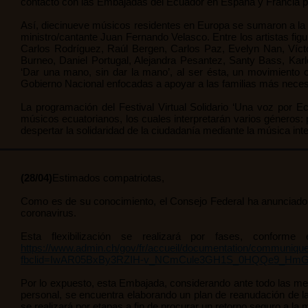
contactó con las Embajadas del Ecuador en España y Francia pa
Así, diecinueve músicos residentes en Europa se sumaron a la
ministro/cantante Juan Fernando Velasco. Entre los artistas figur
Carlos Rodríguez, Raúl Bergen, Carlos Paz, Evelyn Nan, Víct
Burneo, Daniel Portugal, Alejandra Pesantez, Santy Bass, Ka
‘Dar una mano, sin dar la mano’, al ser ésta, un movimiento 
Gobierno Nacional enfocadas a apoyar a las familias más necesi
La programación del Festival Virtual Solidario ‘Una voz por Ec
músicos ecuatorianos, los cuales interpretarán varios géneros: po
despertar la solidaridad de la ciudadanía mediante la música int
(28/04)
Estimados compatriotas,
Como es de su conocimiento, el Consejo Federal ha anunciado q
coronavirus.
Esta flexibilización se realizará por fases, conf
https://www.admin.ch/gov/fr/accueil/documentation/communiqu
fbclid=IwAR05BxBy3RZIH-v_NCmCule3GH1S_0HQQe9_Hm
Por lo expuesto, esta Embajada, considerando ante todo las me
personal, se encuentra elaborando un plan de reanudación de la 
se realizará por etapas a fin de procurar un retorno seguro a la 