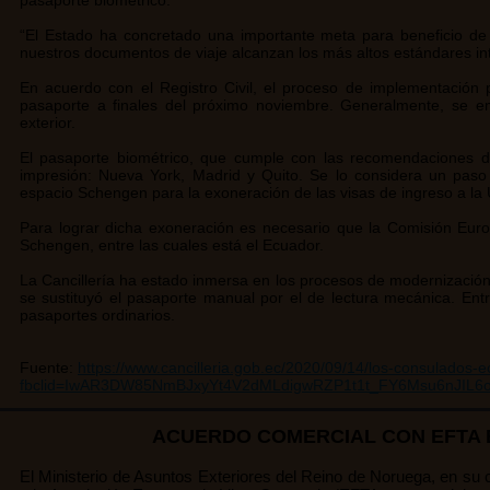
pasaporte biométrico.
“El Estado ha concretado una importante meta para beneficio de 
nuestros documentos de viaje alcanzan los más altos estándares int
En acuerdo con el Registro Civil, el proceso de implementación p
pasaporte a finales del próximo noviembre. Generalmente, se e
exterior.
El pasaporte biométrico, que cumple con las recomendaciones de 
impresión: Nueva York, Madrid y Quito. Se lo considera un paso
espacio Schengen para la exoneración de las visas de ingreso a l
Para lograr dicha exoneración es necesario que la Comisión Europ
Schengen, entre las cuales está el Ecuador.
La Cancillería ha estado inmersa en los procesos de modernizació
se sustituyó el pasaporte manual por el de lectura mecánica. En
pasaportes ordinarios.
Fuente:
https://www.cancilleria.gob.ec/2020/09/14/los-consulados-
fbclid=IwAR3DW85NmBJxyYt4V2dMLdigwRZP1t1t_FY6Msu6nJIL
ACUERDO COMERCIAL CON EFTA E
El Ministerio de Asuntos Exteriores del Reino de Noruega, en su