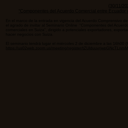
(30/11/2
“Componentes del Acuerdo Comercial entre Ecuador y 
En el marco de la entrada en vigencia del Acuerdo Comprensivo de
el agrado de invitar al Seminario Online “Componentes del Acuerdo
comerciales en Suiza”, dirigido a potenciales exportadores, expo
hacer negocios con Suiza.
El seminario tendrá lugar el miércoles 2 de diciembre a las 16h00 (h
https://us02web.zoom.us/meeting/register/tZUlduuvrjwpGNcTLn