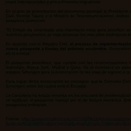
viajes internacionales y procedimientos migratorios.
En el acto de presentacion del documento participó el Presidente de
Civil, Vicente Taiano y el Ministro de Telecomunicaciones, André
pasaporte biométrico.
“El Estado ha concretado una importante meta para beneficio de 
nuestros documentos de viaje alcanzan los más altos estándares int
En acuerdo con el Registro Civil,
el proceso de implementación 
nuevo pasaporte a finales del próximo noviembre
. Generalmen
en el exterior.
El pasaporte biométrico, que cumple con las recomendaciones de 
impresión: Nueva York, Madrid y Quito. Se lo considera un pas
espacio Schengen para la exoneración de las visas de ingreso a l
Para lograr dicha exoneración es necesario que la Comisión Europ
Schengen, entre las cuales está el Ecuador.
La Cancillería ha estado inmersa en los procesos de modernizació
se sustituyó el pasaporte manual por el de lectura mecánica. En
pasaportes ordinarios.
Fuente:
https://www.cancilleria.gob.ec/2020/09/14/los-consulados-
fbclid=IwAR3DW85NmBJxyYt4V2dMLdigwRZP1t1t_FY6Msu6nJIL