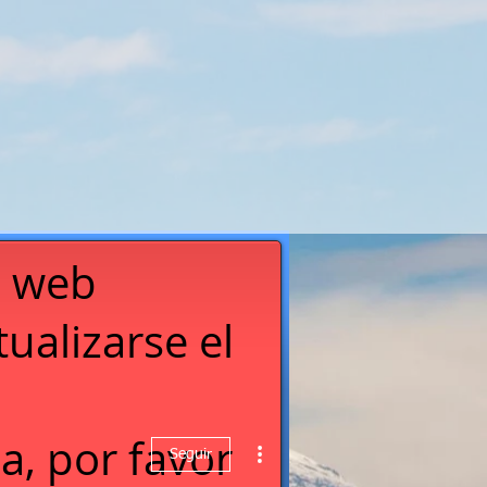
a web
ualizarse el
a, por favor
Seguir