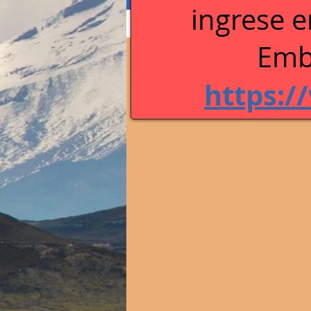
ingrese e
Perfil
Blog Comments
Blog Like
Emb
https:/