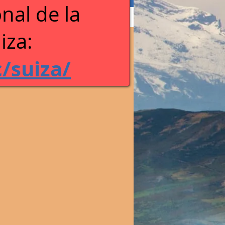
nal de la
iza:
c/suiza/