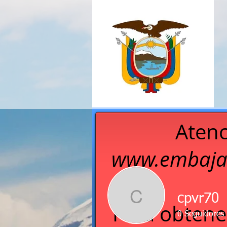
Atenc
www.embaja
C
cpvr70
Para obtene
0
Seguidores