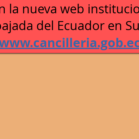
n la n
ueva web institucio
s
ajada del Ecuador en Su
/www.cancilleria.gob.e