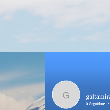
G
galtami
0
Seguidores