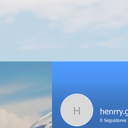
H
henrry.
0
Seguidores