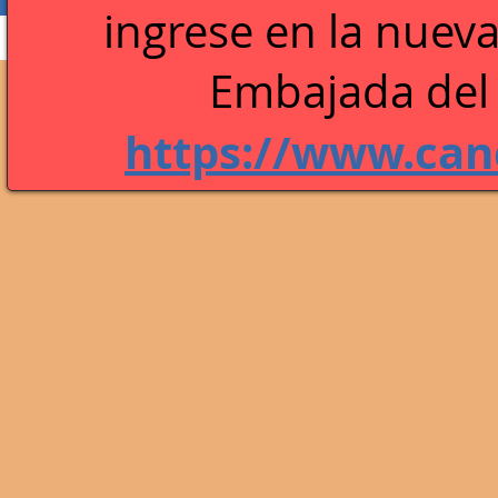
ingrese en la n
ueva
Perfil
Blog Comments
Blog Likes
Embajada del 
https://www.canc