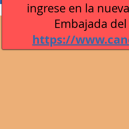
ingrese en la n
ueva
Perfil
Blog Comments
Blog Likes
Embajada del 
https://www.canc