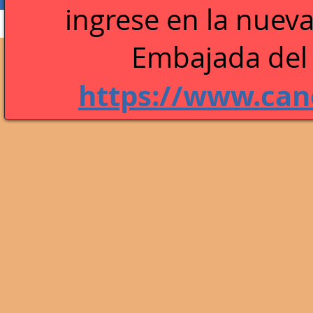
ingrese en la n
ueva
Perfil
Blog Comments
Blog Likes
Embajada del 
https://www.canc