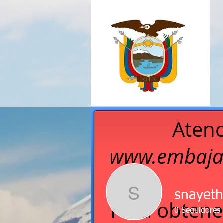
Atenc
www.embaja
S
snayeth
Para obtene
0
Seguidores