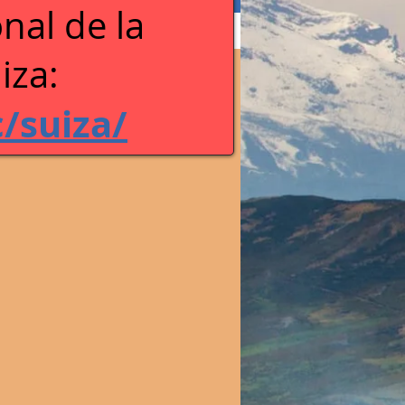
nal de la
iza:
c/suiza/