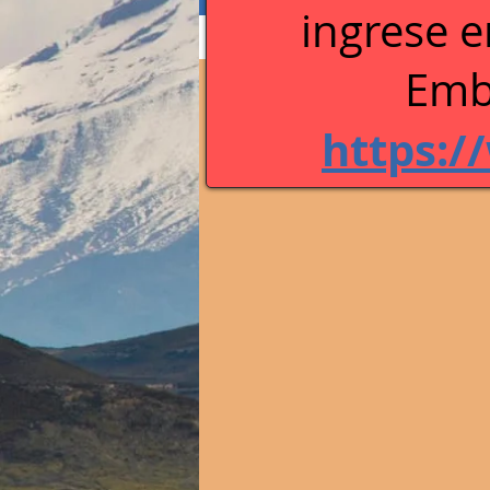
ingrese e
Perfil
Blog Comments
Blog Like
Emb
https:/