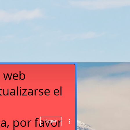
a web
ualizarse el
a, por favor
Seguir