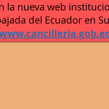
n la n
ueva web institucio
s
ajada del Ecuador en Su
/www.cancilleria.gob.e