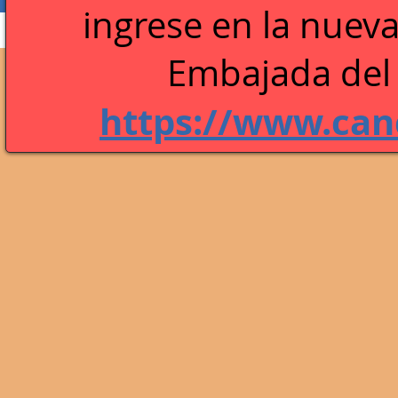
ingrese en la n
ueva
Perfil
Blog Comments
Blog Likes
Embajada del 
https://www.canc