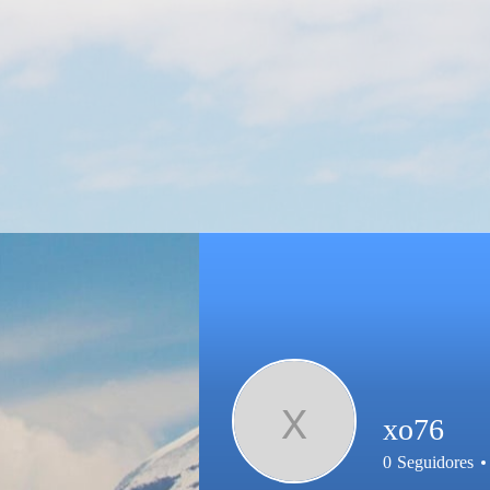
X
xo76
0
Seguidores