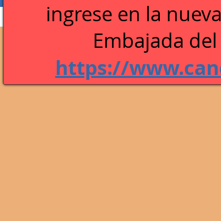
ingrese en la n
ueva
Perfil
Blog Comments
Blog Likes
Embajada del 
https://www.canc