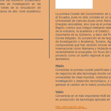
ativa del Gobierno Ecuatoriano
ades de investigación en las
a través de la vinculación de
rianos de alto nivel académico
La primera Ciudad del Conocimiento de L
el Ecuador, pues no sólo consiste en un 
Universidad de ciencias duras como Nanot
Energías renovables, sino que es el prim
Región (centro que integra mediante redes
de la industria, la academia y el Estado)
importante de su Gobierno, a decir del Pr
Correa Delgado. Su proyección es de larg
de Investigación y Academia, Turismo, Agr
componentes que han recibido incluso e
internacional como Alemania y Holanda 
recientemente la propuesta. En foros de 
proyecto como un sueño regional al que 
apostados.
Misión
Consolidar la primera ciudad planificada
de negocios de alta tecnología donde c
universidad de clase mundial, institutos 
investigación y desarrollo tecnológico, 
generan el cambio de la matriz productiv
Visión
Convertirse en el más importante HUB de
en producción de tecnología aplicada en
Más información aquí...