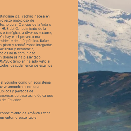
atinoamérica, Yachay, nacerá en
proyecto ambicioso de
ecnología, Ciencias de la Vida o
er HUB del Conocimiento de la
 estratégicas a diversos sectores,
. Yachay es el proyecto más
esidente de la República, Rafael
o plazo y tendrá zonas integradas
icultura y Residencia,
logios de la comunidad
en donde se ha presentado
UNASUR también ha sido visto el
todos los sudamericanos estamos
 del Ecuador como un ecosistema
onvive armónicamente una
públicos y privados de
y empresas de base tecnológica que
a del Ecuador
 conocimiento de América Latina
 un entorno sustentable