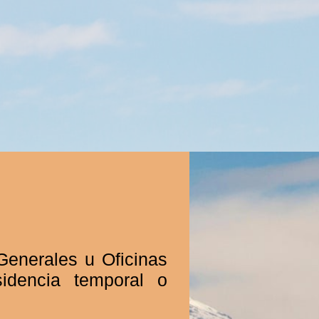
enerales u Oficinas
sidencia temporal o